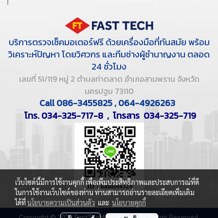
บริการตรวจเช็คมอเตอร์ฟรี ด้วยเครื่องมือที่ทันสมัย พร้อม
วิเคราะห์ปัญหา โดยวิศวกร และทีมช่างผู้ชำนาญงาน ตลอด
24 ชั่วโมง
เลขที่ 51/119 หมู่ 2 ตำบลท่าตลาด อำเภอสามพราน จังหวัด
นครปฐม 73110
Call 086-3455825 , 064-4926263
โทร. 034-325-717-8 , โทรสาร 034-325-719
เว็บไซต์นี้มีการใช้งานคุกกี้ เพื่อเพิ่มประสิทธิภาพและประสบการณ์ที่ดี
ในการใช้งานเว็บไซต์ของท่าน ท่านสามารถอ่านรายละเอียดเพิ่มเติม
ได้ที่
นโยบายความเป็นส่วนตัว
และ
นโยบายคุกกี้
Copyright © 2022 FastTechMotor.com. All Rights Reserved.