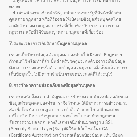
3. ผู้ให้บริการด้านการวิเคราะห์ข้อมูล การทำวิจัยเพื่อทำการ
ตลาด
4. เจ้าพนักงาน เจ้าหน้าที่รัฐ หน่วยงานของรัฐที่มีหน้าที่กำกับ
ดูแลตามกฎหมาย หรือที่ร้องขอให้เปิดเผยข้อมูลส่วนบุคคลโดย
อาศัยอำนาจตามกฎหมาย หรือที่เกี่ยวข้องกับกระบวนการทาง
กฎหมาย หรือที่ได้รับอนุญาตตามกฎหมายที่เกี่ยวข้อง
7. ระยะเวลาการเก็บรักษาข้อมูลส่วนบุคคล
เราจะเก็บรักษาข้อมูลส่วนบุคคลของท่านไว้เพียงเท่าที่กฎหมาย
กำหนดไว้หรือเท่าที่จำเป็นสำหรับวัตถุประสงค์ของการเก็บข้อมูล
ดังกล่าว เราจะลบหรือทำลายข้อมูลส่วนบุคคล เมื่อเห็นแล้วว่าการ
เก็บข้อมูลนั้น ไม่มีความจำเป็นตามจุดประสงค์ที่ได้ระบุไว้
8. การรักษาความปลอดภัยของข้อมูลส่วนบุคคล
เราตระหนักถึงความสำคัญของการรักษาความมั่นคงปลอดภัยของ
ข้อมูลส่วนบุคคลของท่าน เราจึงกำหนดให้มีมาตรการอย่างเหมาะ
สมเพื่อป้องกันการสูญหาย การเข้าถึง ทำลาย ใช้ เปลี่ยนแปลง
แก้ไขหรือเปิดเผยข้อมูลส่วนบุคคลโดยไม่ชอบด้วยกฎหมาย
รับรองความปลอดภัยทางอิเล็กทรอนิกส์บนมาตรฐาน SSL
(Security Socket Layer) ที่อนุมัติให้แก่เว็บไซต์โดย CA
(Certificate Authority) ถูกเข้ารหัสเพื่อปกป้องข้อมูล เช่น ข้อมูล