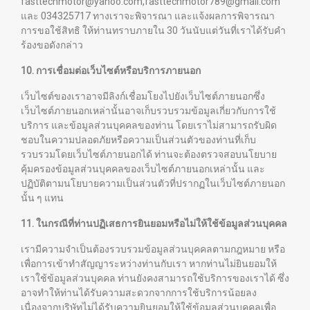
fasttechmotor@yahoo.com,fasttechmotor789@gmail.com
และ 034325717 ทางเราจะพิจารณา และแจ้งผลการพิจารณา
การขอใช้สิทธิ ให้ท่านทราบภายใน 30 วันนับแต่วันที่เราได้รับคำ
ร้องขอดังกล่าว
10. การเชื่อมต่อเว็บไซต์หรือบริการภายนอก
เว็บไซต์ของเราอาจมีลิงก์เชื่อมโยงไปยังเว็บไซต์ภายนอกซึ่ง
เว็บไซต์ภายนอกเหล่านั้นอาจเก็บรวบรวมข้อมูลเกี่ยวกับการใช้
บริการ และข้อมูลส่วนบุคคลของท่าน โดยเราไม่สามารถรับผิด
ชอบในความปลอดภัยหรือความเป็นส่วนตัวของท่านที่เก็บ
รวบรวมโดยเว็บไซต์ภายนอกได้ ท่านจะต้องตรวจสอบนโยบาย
คุ้มครองข้อมูลส่วนบุคคลของเว็บไซต์ภายนอกเหล่านั้น และ
ปฏิบัติตามนโยบายความเป็นส่วนตัวที่ปรากฏในเว็บไซต์ภายนอก
นั้น ๆ แทน
11. ในกรณีที่ท่านปฏิเสธการยินยอมหรือไม่ให้ใช้ข้อมูลส่วนบุคคล
เรามีความจำเป็นต้องรวบรวมข้อมูลส่วนบุคคลตามกฎหมาย หรือ
เพื่อการเข้าทำสัญญาระหว่างท่านกับเรา หากท่านไม่ยินยอมให้
เราใช้ข้อมูลส่วนบุคคล ท่านยังคงสามารถใช้บริการของเราได้ ซึ่ง
อาจทำให้ท่านได้รับความสะดวกจากการใช้บริการน้อยลง
เนื่องจากบริษัทไม่ได้รับความยินยอมให้ใช้ข้อมูลส่วนบุคคลเพื่อ