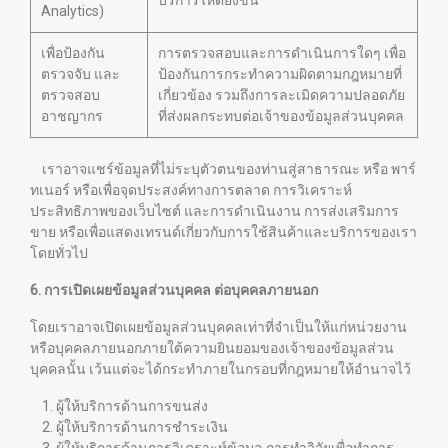
บริการให้ดียิ่งขึ้น
Analytics)
เพื่อป้องกัน
การตรวจสอบและการดำเนินการใดๆ เพื่อ
ตรวจจับ และ
ป้องกันการกระทำความผิดตามกฎหมายที่
ตรวจสอบ
เกี่ยวข้อง รวมถึงการละเมิดความปลอดภัย
อาชญากร
ที่ส่งผลกระทบต่อเจ้าของข้อมูลส่วนบุคคล
เราอาจแชร์ข้อมูลที่ไม่ระบุตัวตนของท่านสู่สาธารณะ หรือ พาร์
ทเนอร์ หรือเพื่อจุดประสงค์ทางการตลาด การวิเคราะห์
ประสิทธิภาพของเว็บไซต์ และการดำเนินงาน การส่งเสริมการ
ขาย หรือเพื่อแสดงเทรนด์เกี่ยวกับการใช้สินค้าและบริการของเรา
โดยทั่วไป
6. การเปิดเผยข้อมูลส่วนบุคคล ต่อบุคคลภายนอก
โดยเราอาจเปิดเผยข้อมูลส่วนบุคคลเท่าที่จำเป็นให้แก่หน่วยงาน
หรือบุคคลภายนอกภายใต้ความยินยอมของเจ้าของข้อมูลส่วน
บุคคลนั้น เว้นแต่จะได้กระทำภายในกรอบที่กฎหมายให้อำนาจไว้
1. ผู้ให้บริการด้านการขนส่ง
2. ผู้ให้บริการด้านการชำระเงิน