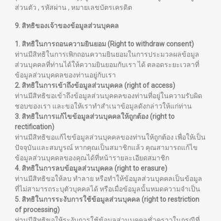
ส่วนตัว , รหัสผ่าน , หมายเลขบัตรเครดิต
9. สิทธิของเจ้าของข้อมูลส่วนบุคคล
1. สิทธิในการถอนความยินยอม (Right to withdraw consent)
ท่านมีสิทธิในการเพิกถอนความยินยอมในการประมวลผลข้อมูล
ส่วนบุคคลที่ท่านได้ให้ความยินยอมกับเรา ได้ ตลอดระยะเวลาที่
ข้อมูลส่วนบุคคลของท่านอยู่กับเรา
2. สิทธิในการเข้าถึงข้อมูลส่วนบุคคล (right of access)
ท่านมีสิทธิขอเข้าถึงข้อมูลส่วนบุคคลของท่านที่อยู่ในความรับผิด
ชอบของเรา และขอให้เราทำสำเนาข้อมูลดังกล่าวให้แก่ท่าน
3. สิทธิในการแก้ไขข้อมูลส่วนบุคคลให้ถูกต้อง (right to
rectification)
ท่านมีสิทธิขอแก้ไขข้อมูลส่วนบุคคลของท่านให้ถูกต้อง เพื่อให้เป็น
ปัจจุบันและสมบูรณ์ หากคุณเป็นสมาชิกแล้ว คุณสามารถแก้ไข
ข้อมูลส่วนบุคคลของคุณได้ที่หน้ารายละเอียดสมาชิก
4. สิทธิในการลบข้อมูลส่วนบุคคล (right to erasure)
ท่านมีสิทธิขอให้ลบ ทำลาย หรือทำให้ข้อมูลส่วนบุคคลเป็นข้อมูล
ที่ไม่สามารถระบุตัวบุคคลได้ หรือเมื่อข้อมูลนั้นหมดความจำเป็น
5. สิทธิในการระงับการใช้ข้อมูลส่วนบุคคล (right to restriction
of processing)
ท่านมีสิทธิขอให้ระงับการใช้ข้อมูลส่วนบุคคลชั่วคราวในกรณีที่