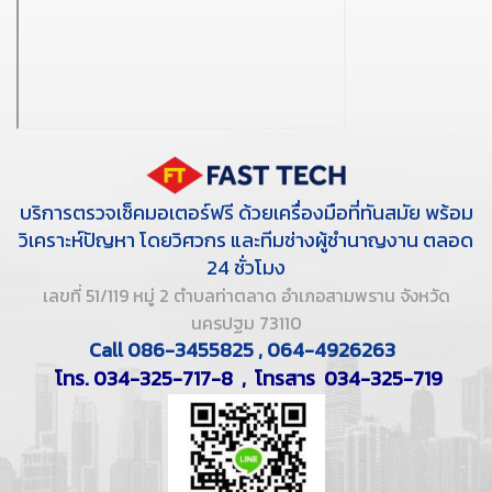
บริการตรวจเช็คมอเตอร์ฟรี ด้วยเครื่องมือที่ทันสมัย พร้อม
วิเคราะห์ปัญหา โดยวิศวกร และทีมช่างผู้ชำนาญงาน ตลอด
24 ชั่วโมง
เลขที่ 51/119 หมู่ 2 ตำบลท่าตลาด อำเภอสามพราน จังหวัด
นครปฐม 73110
Call 086-3455825 , 064-4926263
โทร. 034-325-717-8 , โทรสาร 034-325-719