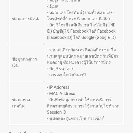
- ที่อยู่ทางไปรษณีย์
- อีเมล
- หมายเลขโทรศัพท์ (รวมทั้งหมายเลข
ข้อมูลการติดต่อ
โทรศัพท์ที่บ้าน หรือหมายเลขมือถือ)
- บัญชีโซเชียลมีเดีย ช่น ไลน์ไอดี (LINE
ID) บัญชีผู้ใช้ Facebook ไอดี Facebook
(Facebook ID) ไอดี Google (Google ID)
- รายละเอียดบัตรเครดิต/เดบิต เช่น ชื่อ-
นามสกุลบนบัตร หมายเลขบัตร วันที่บัตร
ข้อมูลทางการ
หมดอายุ ชื่อธนาคารผู้ให้บริการบัตร
เงิน
- บัญชีธนาคาร
- การออกใบกำกับภาษี
- IP Address
- MAC Address
ข้อมูลทาง
- บันทึกข้อมูลการเข้าใช้งานหรือการ
เทคนิค
ติดตามพฤติกรรมการใช้งานเว็บไซต์ จาก
Session ID
- ชนิดและรุ่นของเว็บบราวเซอร์