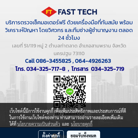
บริการตรวจเช็คมอเตอร์ฟรี ด้วยเครื่องมือที่ทันสมัย พร้อม
วิเคราะห์ปัญหา โดยวิศวกร และทีมช่างผู้ชำนาญงาน ตลอด
24 ชั่วโมง
เลขที่ 51/119 หมู่ 2 ตำบลท่าตลาด อำเภอสามพราน จังหวัด
นครปฐม 73110
Call 086-3455825 , 064-4926263
โทร. 034-325-717-8 , โทรสาร 034-325-719
เว็บไซต์นี้มีการใช้งานคุกกี้ เพื่อเพิ่มประสิทธิภาพและประสบการณ์ที่ดี
ในการใช้งานเว็บไซต์ของท่าน ท่านสามารถอ่านรายละเอียดเพิ่มเติม
ได้ที่
นโยบายความเป็นส่วนตัว
และ
นโยบายคุกกี้
Copyright © 2022 FastTechMotor.com. All Rights Reserved.
ตั้งค่าคุกกี้
ยอมรับทั้งหมด
Message Us