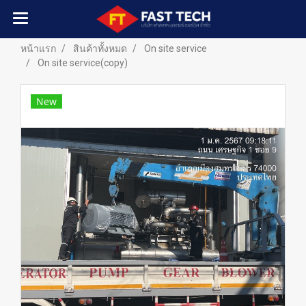
หน้าแรก
สินค้าทั้งหมด
On site service
On site service(copy)
New